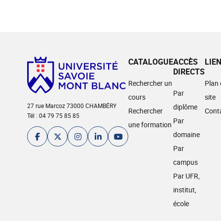
CATALOGUE
ACCÈS
LIE
DIRECTS
Rechercher un
Plan
Par
cours
site
27 rue Marcoz 73000 CHAMBÉRY
diplôme
Rechercher
Cont
Tél : 04 79 75 85 85
Par
une formation
domaine
Par
campus
Par UFR,
institut,
école