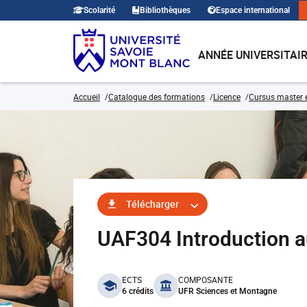
Scolarité
Bibliothèques
Espace international
ANNÉE UNIVERSITAI
Accueil
Catalogue des formations
Licence
Cursus master e
Télécharger
UAF304 Introduction 
benefits
ECTS
COMPOSANTE
6 crédits
UFR Sciences et Montagne