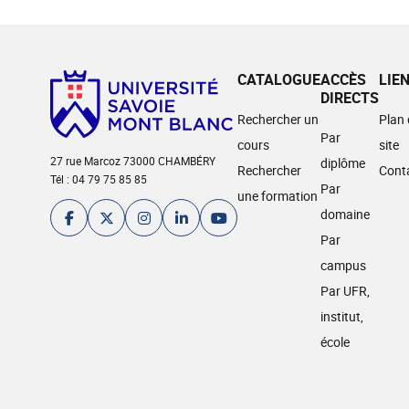
CATALOGUE
ACCÈS
LIE
DIRECTS
Rechercher un
Plan
Par
cours
site
27 rue Marcoz 73000 CHAMBÉRY
diplôme
Rechercher
Cont
Tél : 04 79 75 85 85
Par
une formation
domaine
Par
campus
Par UFR,
institut,
école