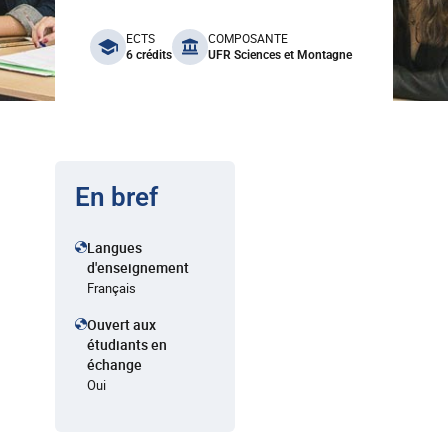
benefits
ECTS
COMPOSANTE
6 crédits
UFR Sciences et Montagne
En bref
Langues
d'enseignement
Français
Ouvert aux
étudiants en
échange
Oui