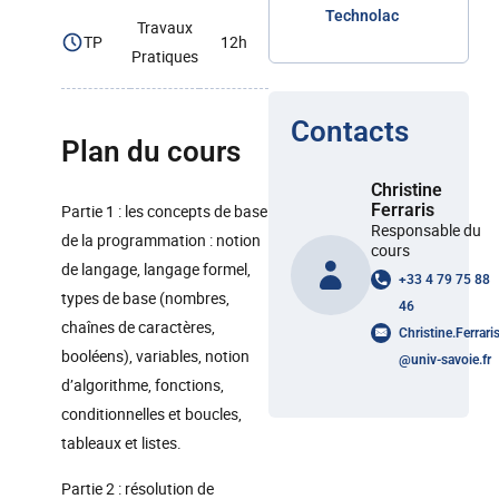
Technolac
Travaux
TP
12h
Pratiques
Contacts
Plan du cours
Christine
Ferraris
Partie 1 : les concepts de base
Responsable du
de la programmation : notion
cours
de langage, langage formel,
+33 4 79 75 88
types de base (nombres,
46
chaînes de caractères,
Christine.Ferrari
booléens), variables, notion
@
univ-savoie.fr
d’algorithme, fonctions,
conditionnelles et boucles,
tableaux et listes.
Partie 2 : résolution de