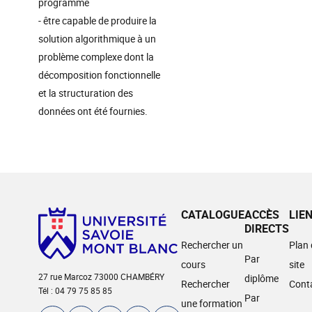
programme
- être capable de produire la
solution algorithmique à un
problème complexe dont la
décomposition fonctionnelle
et la structuration des
données ont été fournies.
CATALOGUE
ACCÈS
LIE
DIRECTS
Rechercher un
Plan
Par
cours
site
27 rue Marcoz 73000 CHAMBÉRY
diplôme
Rechercher
Cont
Tél : 04 79 75 85 85
Par
une formation