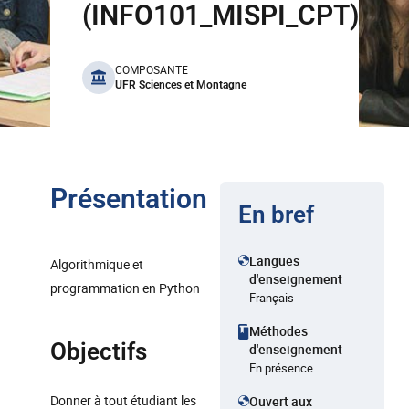
(INFO101_MISPI_CPT)
benefits
COMPOSANTE
UFR Sciences et Montagne
Présentation
En bref
Langues
Algorithmique et
d'enseignement
programmation en Python
Français
Méthodes
Objectifs
d'enseignement
En présence
Donner à tout étudiant les
Ouvert aux