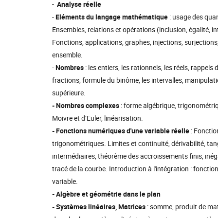
-
Analyse réelle
-
Eléments du langage mathématique
: usage des quan
Ensembles, relations et opérations (inclusion, égalité, 
Fonctions, applications, graphes, injections, surjections
ensemble.
-
Nombres
: les entiers, les rationnels, les réels, rappel
fractions, formule du binôme, les intervalles, manipula
supérieure.
- Nombres complexes
: forme algébrique, trigonométriq
Moivre et d’Euler, linéarisation.
- Fonctions numériques d'une variable réelle
: Fonctio
trigonométriques. Limites et continuité, dérivabilité, t
intermédiaires, théorème des accroissements finis, inéga
tracé de la courbe. Introduction à l'intégration : fonct
variable.
- Algèbre et géométrie dans le plan
- Systèmes linéaires, Matrices
: somme, produit de matr