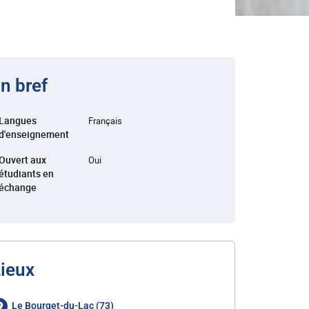
n bref
Langues
Français
d'enseignement
Ouvert aux
Oui
étudiants en
échange
ieux
Le Bourget-du-Lac (73)