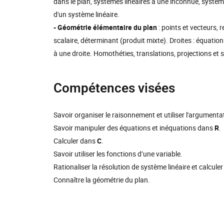
dans le plan, systèmes linéaires à une inconnue, systèm
d'un système linéaire.
- Géométrie élémentaire du plan
: points et vecteurs, 
scalaire, déterminant (produit mixte). Droites : équati
à une droite. Homothéties, translations, projections et 
Compétences visées
Savoir organiser le raisonnement et utiliser l'argumen
Savoir manipuler des équations et inéquations dans
R
.
Calculer dans
C
.
Savoir utiliser les fonctions d’une variable.
Rationaliser la résolution de système linéaire et calculer
Connaître la géométrie du plan.