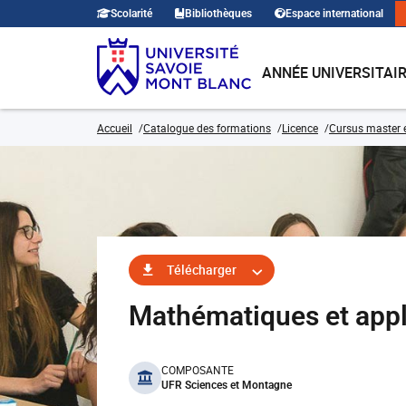
Scolarité
Bibliothèques
Espace international
ANNÉE UNIVERSITAI
Accueil
Catalogue des formations
Licence
Cursus master e
Télécharger
Mathématiques et app
benefits
COMPOSANTE
UFR Sciences et Montagne