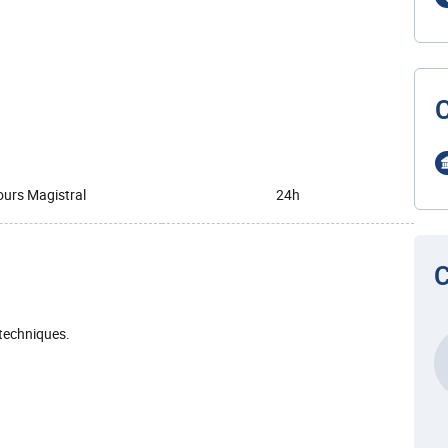
.
urs Magistral
24h
C
 techniques.