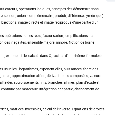
tificateurs, opérations logiques, principes des démonstrations.
intersection, union, complémentaire, produit, différence symétrique).
, bijections, image directe et image réciproque d’une partie d’un
s des opérations sur les réels, factorisation, simplifications des
tion des inégalités, ensemble majoré, minoré. Notion de borne
ue, exponentielle, calculs dans C, racines d'un trinôme, formule de
ns usuelles : logarithmes, exponentielles, puissances, fonctions
angentes, approximation affine, dérivation des composées, valeurs
lité des accroissements finis, branches infinies, plan d’étude et
ion continue par morceaux, intégration par partie, changement de
ices, matrices inversibles, calcul de l’inverse. Equations de droites