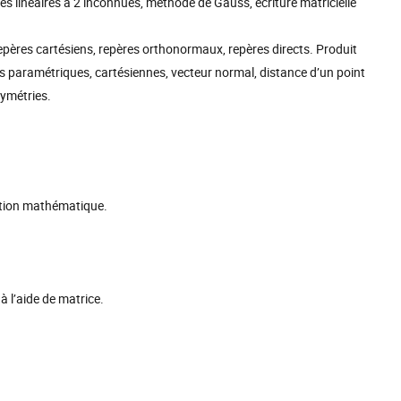
es linéaires à 2 inconnues, méthode de Gauss, écriture matricielle
repères cartésiens, repères orthonormaux, repères directs. Produit
ons paramétriques, cartésiennes, vecteur normal, distance d’un point
symétries.
tation mathématique.
 à l’aide de matrice.