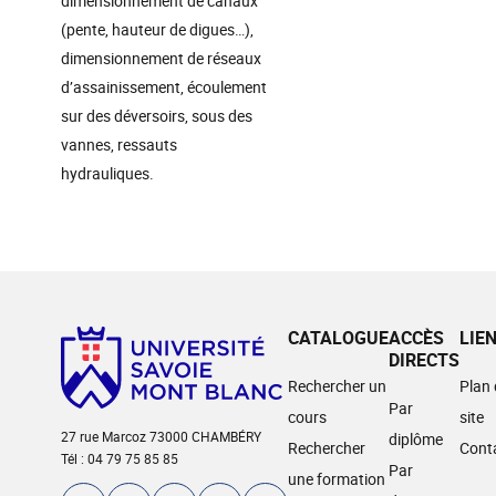
dimensionnement de canaux
(pente, hauteur de digues…),
dimensionnement de réseaux
d’assainissement, écoulement
sur des déversoirs, sous des
vannes, ressauts
hydrauliques.
CATALOGUE
ACCÈS
LIE
DIRECTS
Rechercher un
Plan
Par
cours
site
27 rue Marcoz 73000 CHAMBÉRY
diplôme
Rechercher
Cont
Tél : 04 79 75 85 85
Par
une formation