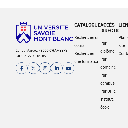
CATALOGUE
ACCÈS
LIE
DIRECTS
Rechercher un
Plan
Par
cours
site
27 rue Marcoz 73000 CHAMBÉRY
diplôme
Rechercher
Cont
Tél : 04 79 75 85 85
Par
une formation
domaine
Par
campus
Par UFR,
institut,
école