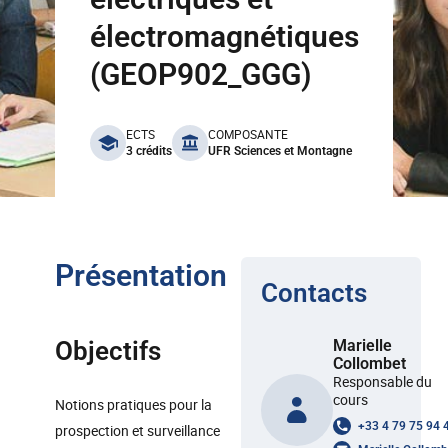
électromagnétiques
(GEOP902_GGG)
benefits
ECTS
COMPOSANTE
3 crédits
UFR Sciences et Montagne
Présentation
Contacts
Objectifs
Marielle
Collombet
Responsable du
cours
Notions pratiques pour la
+33 4 79 75 94 
prospection et surveillance