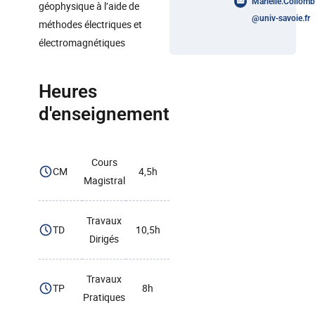
Marielle.Collomb
géophysique à l’aide de
@
univ-savoie.fr
méthodes électriques et
électromagnétiques
Heures
d'enseignement
Cours
CM
4,5h
Magistral
Travaux
TD
10,5h
Dirigés
Travaux
TP
8h
Pratiques