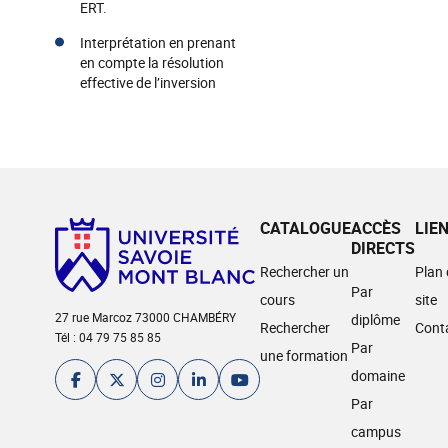
ERT.
Interprétation en prenant
en compte la résolution
effective de l’inversion
CATALOGUE
ACCÈS
LIE
DIRECTS
Rechercher un
Plan
Par
cours
site
27 rue Marcoz 73000 CHAMBÉRY
diplôme
Rechercher
Cont
Tél : 04 79 75 85 85
Par
une formation
domaine
Par
campus