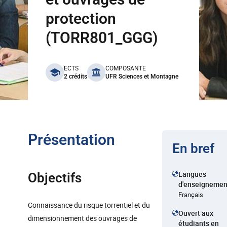
protection
(TORR801_GGG)
benefits
ECTS
COMPOSANTE
2 crédits
UFR Sciences et Montagne
Présentation
En bref
Langues
Objectifs
d'enseignemen
Français
Connaissance du risque torrentiel et du
Ouvert aux
dimensionnement des ouvrages de
étudiants en