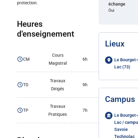
protection.
échange
Oui
Heures
d'enseignement
Lieux
Cours
CM
6h
Le Bourget-
Magistral
Lac (73)
Travaux
TD
9h
Dirigés
Campus
Travaux
TP
7h
Pratiques
Le Bourget-
Lac / campu
Savoie
Technolac