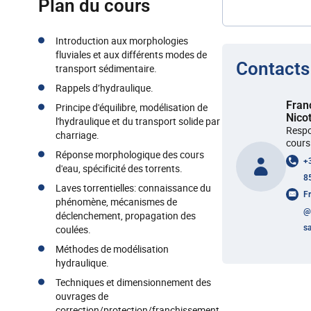
Plan du cours
Introduction aux morphologies
fluviales et aux différents modes de
Contacts
transport sédimentaire.
Rappels d’hydraulique.
Fran
Principe d'équilibre, modélisation de
Nico
l'hydraulique et du transport solide par
Respo
charriage.
cours
Réponse morphologique des cours
+
d'eau, spécificité des torrents.
8
Laves torrentielles: connaissance du
Fr
phénomène, mécanismes de
@
déclenchement, propagation des
coulées.
sa
Méthodes de modélisation
hydraulique.
Techniques et dimensionnement des
ouvrages de
correction/protection/franchissement.