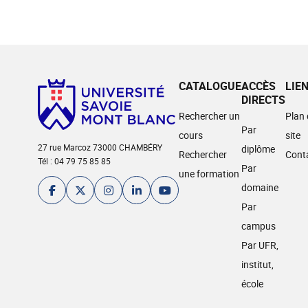
CATALOGUE
ACCÈS
LIE
DIRECTS
Rechercher un
Plan
Par
cours
site
27 rue Marcoz 73000 CHAMBÉRY
diplôme
Rechercher
Cont
Tél : 04 79 75 85 85
Par
une formation
domaine
Par
campus
Par UFR,
institut,
école