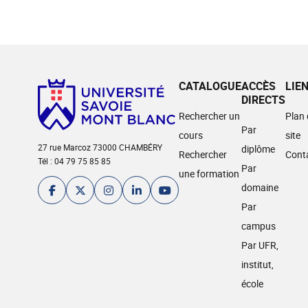
CATALOGUE
ACCÈS
LIE
DIRECTS
Rechercher un
Plan
Par
cours
site
27 rue Marcoz 73000 CHAMBÉRY
diplôme
Rechercher
Cont
Tél : 04 79 75 85 85
Par
une formation
domaine
Par
campus
Par UFR,
institut,
école