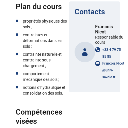
Plan du cours
Contacts
propriétés physiques des
sols ;
Francois
Nicot
contraintes et
Responsable du
déformations dans les
cours
sols ;
+33 4 79 75
contrainte naturelle et
85 85
contrainte sous
Francois.Nicot
chargement ;
@
univ-
comportement
savoie.fr
mécanique des sols ;
notions d’hydraulique et
consolidation des sols.
Compétences
visées