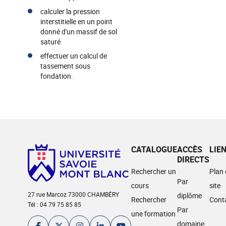
calculer la pression
interstitielle en un point
donné d'un massif de sol
saturé
effectuer un calcul de
tassement sous
fondation.
CATALOGUE
ACCÈS
LIE
DIRECTS
Rechercher un
Plan
Par
cours
site
27 rue Marcoz 73000 CHAMBÉRY
diplôme
Rechercher
Cont
Tél : 04 79 75 85 85
Par
une formation
domaine