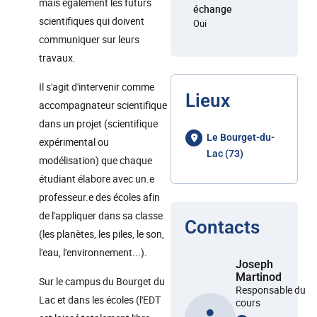
mais également les futurs
échange
scientifiques qui doivent
Oui
communiquer sur leurs
travaux.
Il s'agit d'intervenir comme
Lieux
accompagnateur scientifique
dans un projet (scientifique
Le Bourget-du-
expérimental ou
Lac (73)
modélisation) que chaque
étudiant élabore avec un.e
professeur.e des écoles afin
de l'appliquer dans sa classe
Contacts
(les planètes, les piles, le son,
l'eau, l'environnement...).
Joseph
Martinod
Sur le campus du Bourget du
Responsable du
Lac et dans les écoles (l'EDT
cours