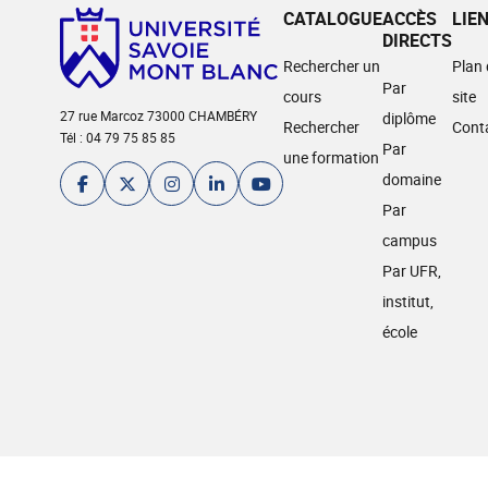
CATALOGUE
ACCÈS
LIE
DIRECTS
Rechercher un
Plan
Par
cours
site
27 rue Marcoz 73000 CHAMBÉRY
diplôme
Rechercher
Cont
Tél : 04 79 75 85 85
Par
une formation
domaine
Par
campus
Par UFR,
institut,
école