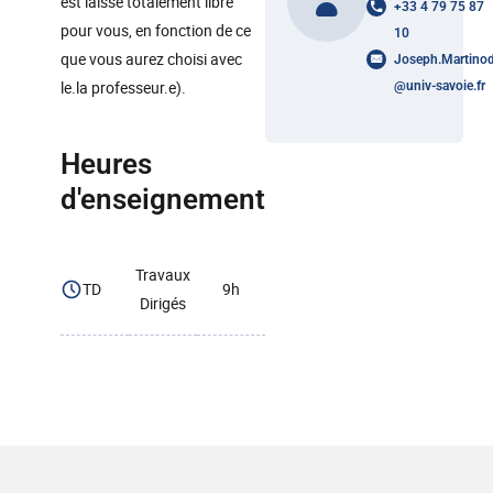
est laissé totalement libre
+33 4 79 75 87
pour vous, en fonction de ce
10
que vous aurez choisi avec
Joseph.Martino
le.la professeur.e).
@
univ-savoie.fr
Heures
d'enseignement
Travaux
TD
9h
Dirigés