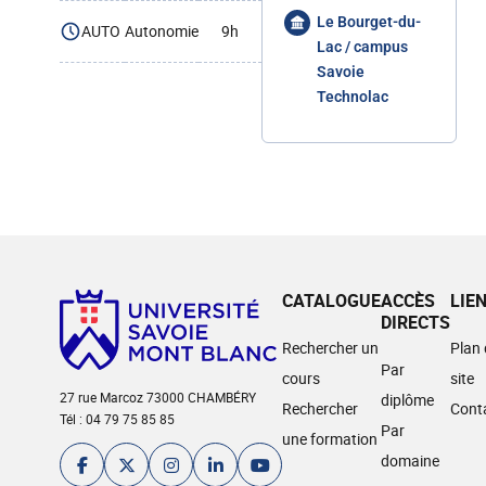
Le Bourget-du-
AUTO
Autonomie
9h
Lac / campus
Savoie
Technolac
CATALOGUE
ACCÈS
LIE
DIRECTS
Rechercher un
Plan
Par
cours
site
27 rue Marcoz 73000 CHAMBÉRY
diplôme
Rechercher
Cont
Tél : 04 79 75 85 85
Par
une formation
domaine