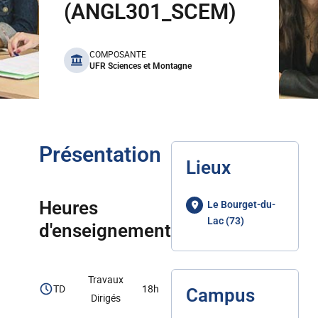
(ANGL301_SCEM)
benefits
COMPOSANTE
UFR Sciences et Montagne
Présentation
Lieux
Heures
Le Bourget-du-
Lac (73)
d'enseignement
Travaux
TD
18h
Campus
Dirigés