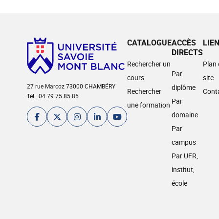
CATALOGUE
ACCÈS
LIE
DIRECTS
Rechercher un
Plan
Par
cours
site
27 rue Marcoz 73000 CHAMBÉRY
diplôme
Rechercher
Cont
Tél : 04 79 75 85 85
Par
une formation
domaine
Par
campus
Par UFR,
institut,
école