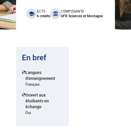
benefits
ECTS
COMPOSANTE
6 crédits
UFR Sciences et Montagne
En bref
Langues
d'enseignement
Français
Ouvert aux
étudiants en
échange
Oui