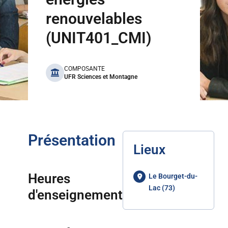
renouvelables
(UNIT401_CMI)
benefits
COMPOSANTE
UFR Sciences et Montagne
Présentation
Lieux
Heures
Le Bourget-du-
Lac (73)
d'enseignement