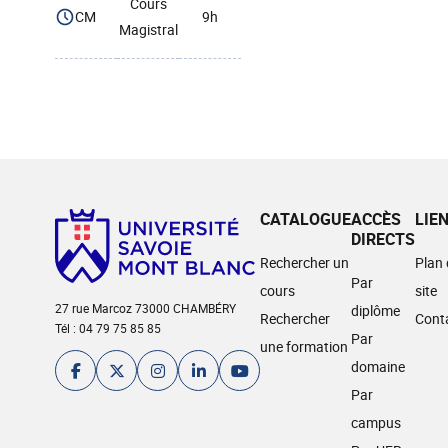
Cours
CM
9h
Magistral
CATALOGUE
ACCÈS
LIE
DIRECTS
Rechercher un
Plan
Par
cours
site
27 rue Marcoz 73000 CHAMBÉRY
diplôme
Rechercher
Cont
Tél : 04 79 75 85 85
Par
une formation
domaine
Par
campus