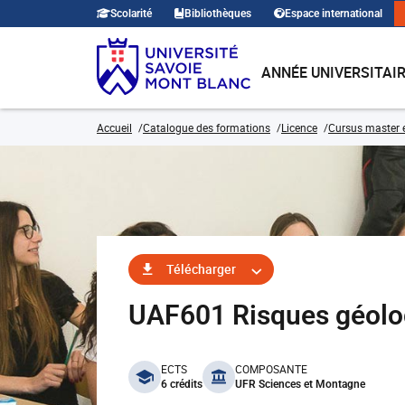
Scolarité
Bibliothèques
Espace international
ANNÉE UNIVERSITAI
Accueil
Catalogue des formations
Licence
Cursus master e
Télécharger
UAF601 Risques géolo
benefits
ECTS
COMPOSANTE
6 crédits
UFR Sciences et Montagne