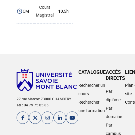
Cours
CM
10,5h
Magistral
CATALOGUE
ACCÈS
LIE
DIRECTS
Rechercher un
Plan
Par
cours
site
27 rue Marcoz 73000 CHAMBÉRY
diplôme
Rechercher
Cont
Tél : 04 79 75 85 85
Par
une formation
domaine
Par
campus