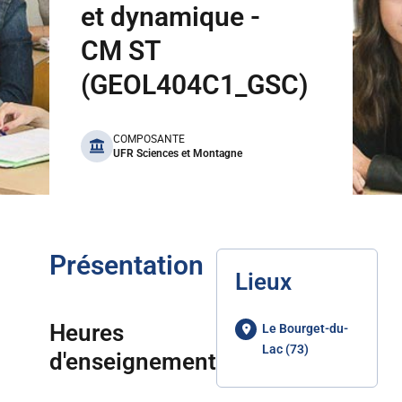
et dynamique -
CM ST
(GEOL404C1_GSC)
benefits
COMPOSANTE
UFR Sciences et Montagne
Présentation
Lieux
Heures
Le Bourget-du-
Lac (73)
d'enseignement