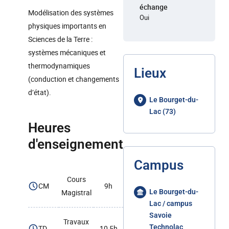
échange
Modélisation des systèmes
Oui
physiques importants en
Sciences de la Terre :
systèmes mécaniques et
thermodynamiques
Lieux
(conduction et changements
d’état).
Le Bourget-du-
Lac (73)
Heures
d'enseignement
Campus
Cours
CM
9h
Magistral
Le Bourget-du-
Lac / campus
Savoie
Travaux
Technolac
TD
10,5h