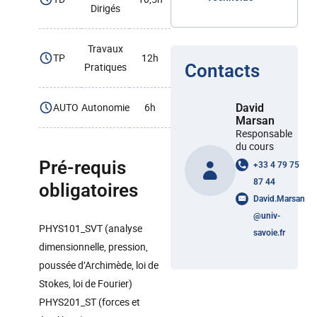
Dirigés
Travaux
TP
12h
Pratiques
Contacts
AUTO
Autonomie
6h
David
Marsan
Responsable
du cours
Pré-requis
+33 4 79 75
87 44
obligatoires
David.Marsan
@
univ-
PHYS101_SVT (analyse
savoie.fr
dimensionnelle, pression,
poussée d’Archimède, loi de
Stokes, loi de Fourier)
PHYS201_ST (forces et