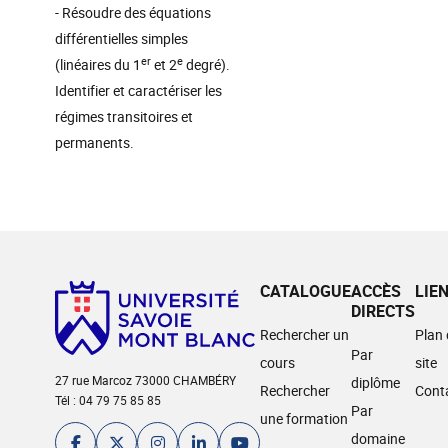
- Résoudre des équations
différentielles simples
er
e
(linéaires du 1
et 2
degré).
Identifier et caractériser les
régimes transitoires et
permanents.
CATALOGUE
ACCÈS
LIE
DIRECTS
Rechercher un
Plan
Par
cours
site
27 rue Marcoz 73000 CHAMBÉRY
diplôme
Rechercher
Cont
Tél : 04 79 75 85 85
Par
une formation
domaine