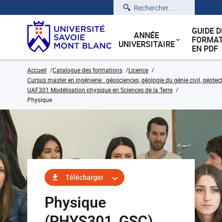
Rechercher
GUIDE D
ANNÉE
FORMAT
UNIVERSITAIRE
EN PDF
Accueil
Catalogue des formations
Licence
Cursus master en ingénierie : géosciences, géologie du génie civil, géote
UAF301 Modélisation physique en Sciences de la Terre
Physique
Télécharger
Physique
(PHYS301_GSC)