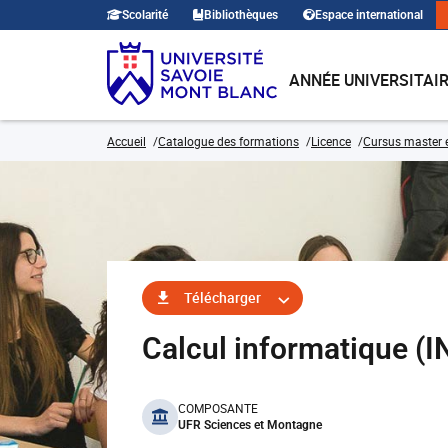
Scolarité
Bibliothèques
Espace international
ANNÉE UNIVERSITAI
Accueil
Catalogue des formations
Licence
Cursus master e
Télécharger
Calcul informatique 
benefits
COMPOSANTE
UFR Sciences et Montagne