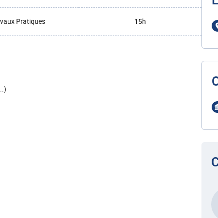
L
vaux Pratiques
15h
.)
C