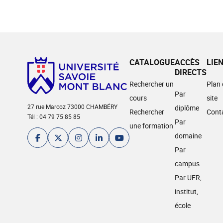
CATALOGUE
ACCÈS
LIE
DIRECTS
Rechercher un
Plan
Par
cours
site
27 rue Marcoz 73000 CHAMBÉRY
diplôme
Rechercher
Cont
Tél : 04 79 75 85 85
Par
une formation
domaine
Par
campus
Par UFR,
institut,
école