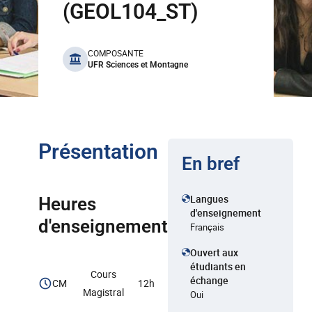
(GEOL104_ST)
benefits
COMPOSANTE
UFR Sciences et Montagne
Présentation
En bref
Langues
Heures
d'enseignement
d'enseignement
Français
Ouvert aux
étudiants en
Cours
échange
CM
12h
Magistral
Oui