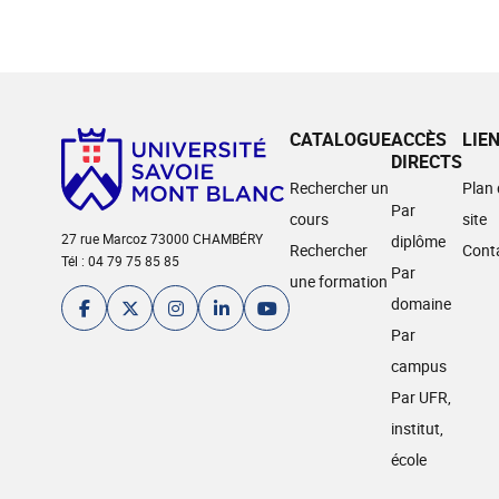
CATALOGUE
ACCÈS
LIE
DIRECTS
Rechercher un
Plan
Par
cours
site
27 rue Marcoz 73000 CHAMBÉRY
diplôme
Rechercher
Cont
Tél : 04 79 75 85 85
Par
une formation
domaine
Par
campus
Par UFR,
institut,
école