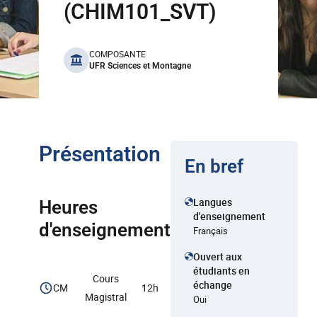
(CHIM101_SVT)
benefits
COMPOSANTE
UFR Sciences et Montagne
Présentation
En bref
Langues
Heures
d'enseignement
d'enseignement
Français
Ouvert aux
étudiants en
Cours
échange
CM
12h
Magistral
Oui