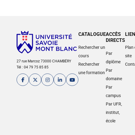
CATALOGUE
ACCÈS
LIE
DIRECTS
Rechercher un
Plan
Par
cours
site
27 rue Marcoz 73000 CHAMBÉRY
diplôme
Rechercher
Cont
Tél : 04 79 75 85 85
Par
une formation
domaine
Par
campus
Par UFR,
institut,
école