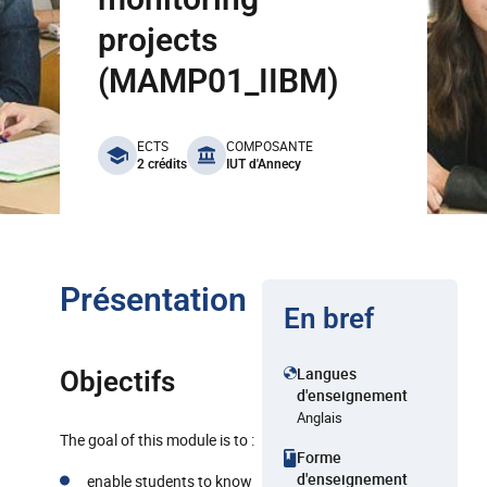
projects
(MAMP01_IIBM)
benefits
ECTS
COMPOSANTE
2 crédits
IUT d'Annecy
Présentation
En bref
Langues
Objectifs
d'enseignement
Anglais
The goal of this module is to :
Forme
d'enseignement
enable students to know