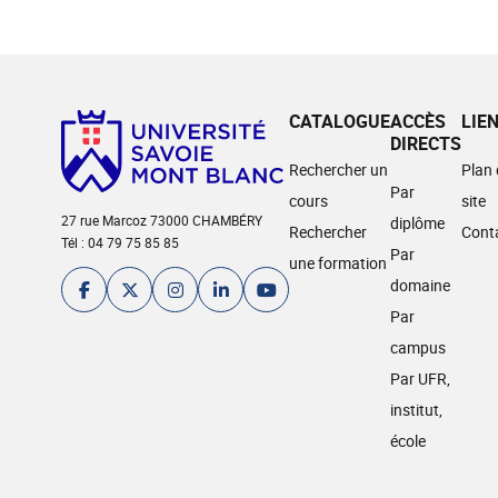
CATALOGUE
ACCÈS
LIE
DIRECTS
Rechercher un
Plan
Par
cours
site
27 rue Marcoz 73000 CHAMBÉRY
diplôme
Rechercher
Cont
Tél : 04 79 75 85 85
Par
une formation
domaine
Par
campus
Par UFR,
institut,
école