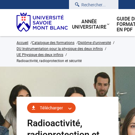
Rechercher
GUIDE D
ANNÉE
FORMAT
UNIVERSITAIRE
EN PDF
Accueil
Catalogue des formations
Diplôme d'université
DU Instrumentation pour la physique des deux infinis
UE Physique des deux infinis
Radioactivité, radioprotection et sécurité
Télécharger
Radioactivité,
radioprotection et