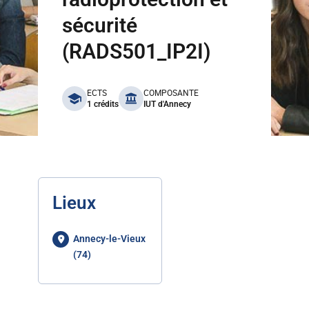
sécurité
(RADS501_IP2I)
benefits
ECTS
COMPOSANTE
1 crédits
IUT d'Annecy
Lieux
Annecy-le-Vieux
(74)