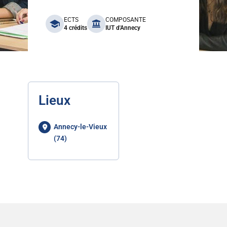
benefits
ECTS
COMPOSANTE
4 crédits
IUT d'Annecy
Lieux
Annecy-le-Vieux
(74)