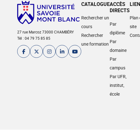
CATALOGUE
ACCÈS
LIE
DIRECTS
Rechercher un
Plan
Par
cours
site
27 rue Marcoz 73000 CHAMBÉRY
diplôme
Rechercher
Cont
Tél : 04 79 75 85 85
Par
une formation
domaine
Par
campus
Par UFR,
institut,
école