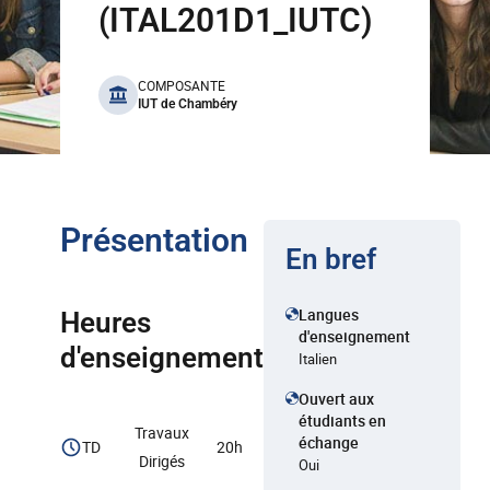
(ITAL201D1_IUTC)
benefits
COMPOSANTE
IUT de Chambéry
Présentation
En bref
Langues
Heures
d'enseignement
d'enseignement
Italien
Ouvert aux
étudiants en
Travaux
échange
TD
20h
Dirigés
Oui