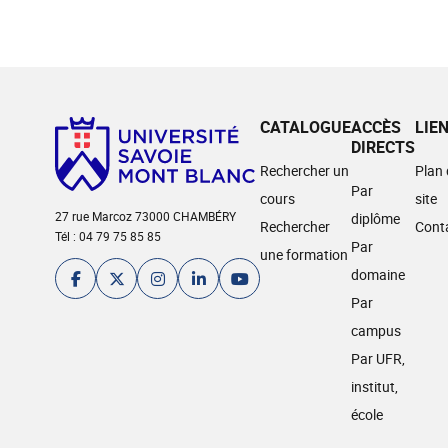
CATALOGUE
ACCÈS
LIE
DIRECTS
Rechercher un
Plan
Par
cours
site
27 rue Marcoz 73000 CHAMBÉRY
diplôme
Rechercher
Cont
Tél : 04 79 75 85 85
Par
une formation
domaine
Par
campus
Par UFR,
institut,
école