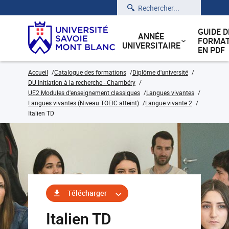
Rechercher
GUIDE D
ANNÉE
FORMAT
UNIVERSITAIRE
EN PDF
Accueil
Catalogue des formations
Diplôme d'université
DU Initiation à la recherche - Chambéry
UE2 Modules d'enseignement classiques
Langues vivantes
Langues vivantes (Niveau TOEIC atteint)
Langue vivante 2
Italien TD
Télécharger
Italien TD