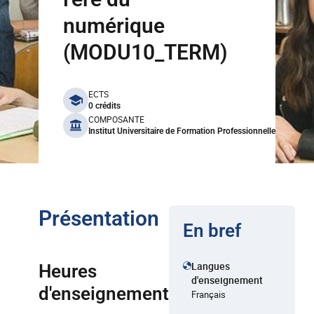
numérique
(MODU10_TERM)
benefits
ECTS
0 crédits
COMPOSANTE
Institut Universitaire de Formation Professionnelle
Présentation
En bref
Langues
Heures
d'enseignement
d'enseignement
Français