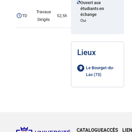
Ouvert aux
étudiants en
Travaux
échange
TD
52,5h
Dirigés
Oui
Lieux
Le Bourget-du-
Lac (73)
CATALOGUE
ACCÈS
LIE