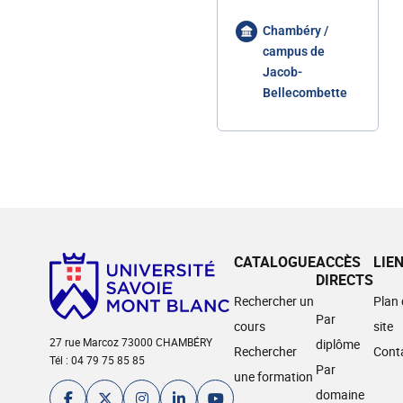
Chambéry /
campus de
Jacob-
Bellecombette
CATALOGUE
ACCÈS
LIE
DIRECTS
Rechercher un
Plan
Par
cours
site
27 rue Marcoz 73000 CHAMBÉRY
diplôme
Rechercher
Cont
Tél : 04 79 75 85 85
Par
une formation
domaine