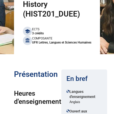
History
(HIST201_DUEE)
benefits
ECTS
3 crédits
COMPOSANTE
UFR Lettres, Langues et Sciences Humaines
Présentation
En bref
Langues
Heures
d'enseignement
d'enseignement
Anglais
Ouvert aux