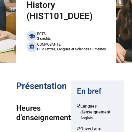
History
(HIST101_DUEE)
benefits
ECTS
3 crédits
COMPOSANTE
UFR Lettres, Langues et Sciences Humaines
Présentation
En bref
Langues
Heures
d'enseignement
d'enseignement
Anglais
Ouvert aux