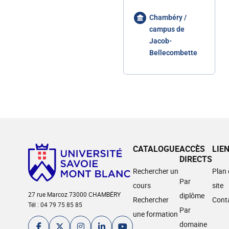
Chambéry /
campus de
Jacob-
Bellecombette
CATALOGUE
ACCÈS
LIE
DIRECTS
Rechercher un
Plan
Par
cours
site
27 rue Marcoz 73000 CHAMBÉRY
diplôme
Rechercher
Cont
Tél : 04 79 75 85 85
Par
une formation
domaine