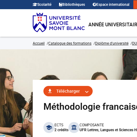
Scolarité
Bibliothèques
Espace international
ANNÉE UNIVERSITAI
Accueil
Catalogue des formations
Diplôme d'université
DU
Télécharger
Méthodologie francai
benefits
ECTS
COMPOSANTE
2 crédits
UFR Lettres, Langues et Sciences 