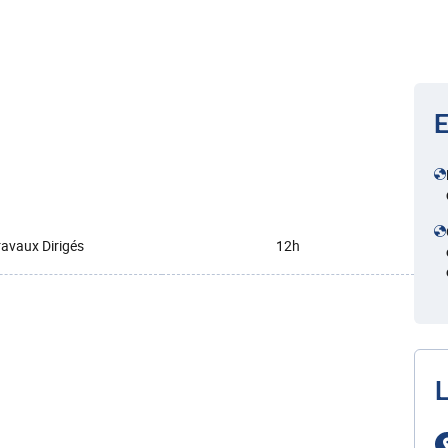
E
ravaux Dirigés
12h
L