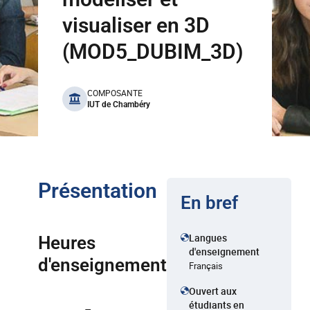
visualiser en 3D
(MOD5_DUBIM_3D)
benefits
COMPOSANTE
IUT de Chambéry
Présentation
En bref
Langues
Heures
d'enseignement
d'enseignement
Français
Ouvert aux
étudiants en