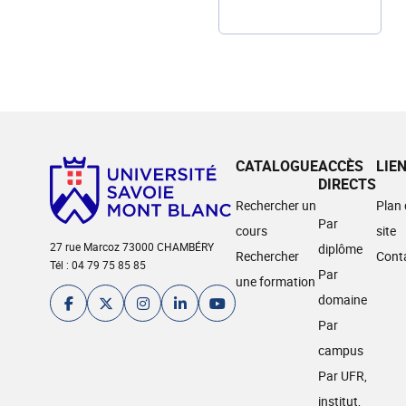
CATALOGUE
ACCÈS
LIE
DIRECTS
Rechercher un
Plan
Par
cours
site
27 rue Marcoz 73000 CHAMBÉRY
diplôme
Rechercher
Cont
Tél : 04 79 75 85 85
Par
une formation
domaine
Par
campus
Par UFR,
institut,