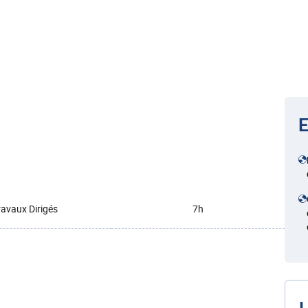
E
ravaux Dirigés
7h