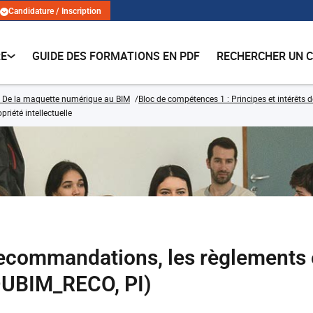
Candidature / Inscription
RE
GUIDE DES FORMATIONS EN PDF
RECHERCHER UN 
 De la maquette numérique au BIM
Bloc de compétences 1 : Principes et intérêts
riété intellectuelle
 recommandations, les règlements e
DUBIM_RECO, PI)