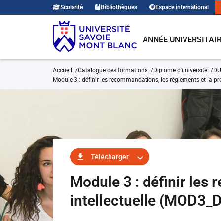
Scolarité
Bibliothèques
Espace international
ANNÉE UNIVERSITAI
Accueil
Catalogue des formations
Diplôme d'université
DU
Module 3 : définir les recommandations, les règlements et la prop
Télécharger
Module 3 : définir les
intellectuelle (MOD3_