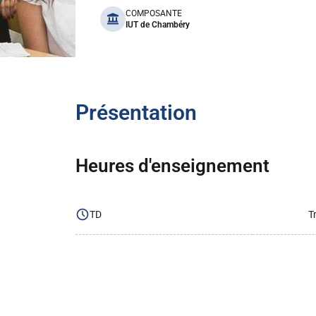
benefits
COMPOSANTE
IUT de Chambéry
Présentation
Heures d'enseignement
TD
T