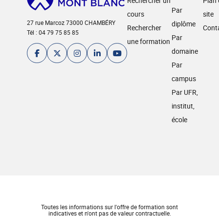
Rechercher un
Plan
Par
cours
site
27 rue Marcoz 73000 CHAMBÉRY
diplôme
Rechercher
Cont
Tél : 04 79 75 85 85
Par
une formation
domaine
Par
campus
Par UFR,
institut,
école
Toutes les informations sur l'offre de formation sont
indicatives et n'ont pas de valeur contractuelle.