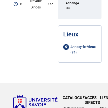
Travaux
échange
TD
14h
Dirigés
Oui
Lieux
Annecy-le-Vieux
(74)
CATALOGUE
ACCÈS
LIE
DIRECTS