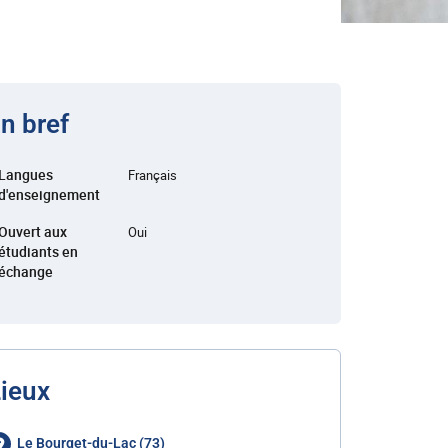
n bref
Langues
Français
d'enseignement
Ouvert aux
Oui
étudiants en
échange
ieux
Le Bourget-du-Lac (73)