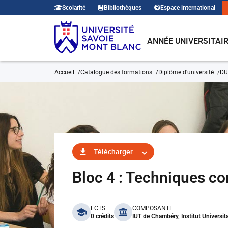
Scolarité
Bibliothèques
Espace international
ANNÉE UNIVERSITAI
Accueil
Catalogue des formations
Diplôme d'université
DU
Télécharger
Bloc 4 : Techniques 
benefits
ECTS
COMPOSANTE
0 crédits
IUT de Chambéry, Institut Universit