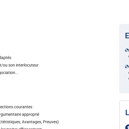
E
adaptés
et/ou son interlocuteur
gociation….
jections courantes :
L
gumentaire approprié
ristiques, Avantages, Preuves)