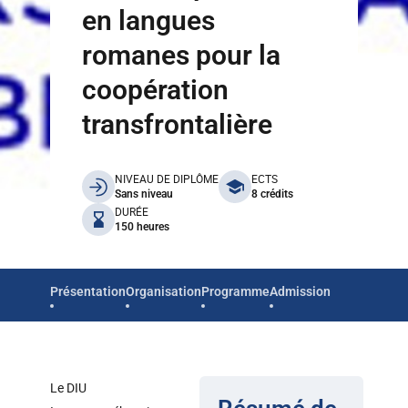
en langues
romanes pour la
coopération
transfrontalière
benefits
NIVEAU DE DIPLÔME
ECTS
Sans niveau
8 crédits
DURÉE
150 heures
Présentation
Organisation
Programme
Admission
Le DIU