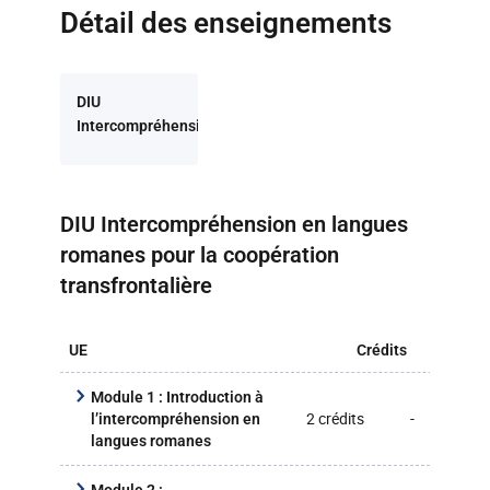
Détail des enseignements
DIU
Intercompréhension
en langues romanes
pour la coopération
transfrontalière
Retour à la liste des programmes
DIU Intercompréhension en langues
romanes pour la coopération
transfrontalière
UE
Crédits
CM
Module 1 : Introduction à
2 crédits
-
40
l’intercompréhension en
langues romanes