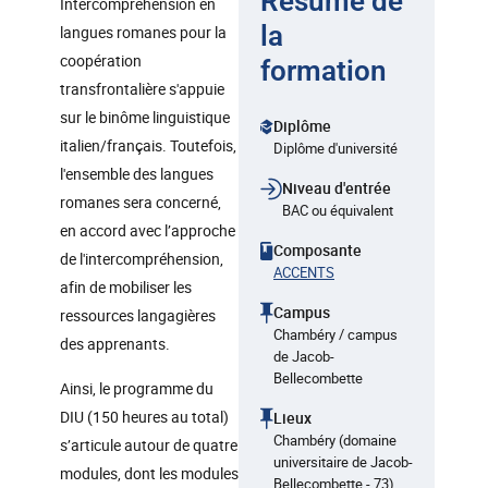
Résumé de
Intercompréhension en
la
langues romanes pour la
coopération
formation
transfrontalière s'appuie
sur le binôme linguistique
Diplôme
italien/français. Toutefois,
Diplôme d'université
l'ensemble des langues
Niveau d'entrée
romanes sera concerné,
BAC ou équivalent
en accord avec l’approche
Composante
de l'intercompréhension,
ACCENTS
afin de mobiliser les
Campus
ressources langagières
Chambéry / campus
des apprenants.
de Jacob-
Bellecombette
Ainsi, le programme du
DIU (150 heures au total)
Lieux
Chambéry (domaine
s’articule autour de quatre
universitaire de Jacob-
modules, dont les modules
Bellecombette - 73)