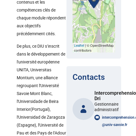
contenus et les
compétences clés de
chaque module répondent
aux objectifs
précédemment cités.
Leaflet
| © OpenStreetMap
De plus, ce DIU s’inscrit
contributors
dans le développement de
l'université européenne
UNITA, Universitas
Contacts
Montium, une alliance
regroupant l'Université
Intercomprehensi
Savoie Mont Blanc,
Dri
l'Universidade de Beira
Gestionnaire
Interior(Portugal),
administratif
l'Universidad de Zaragoza
intercomprehension.
(Espagne), l'Université de
@
univ-savoie.fr
Pau et des Pays de l’Adour