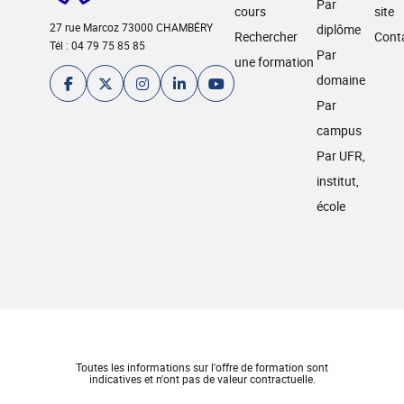
Par
cours
site
27 rue Marcoz 73000 CHAMBÉRY
diplôme
Rechercher
Cont
Tél : 04 79 75 85 85
Par
une formation
domaine
Par
campus
Par UFR,
institut,
école
Toutes les informations sur l'offre de formation sont
indicatives et n'ont pas de valeur contractuelle.