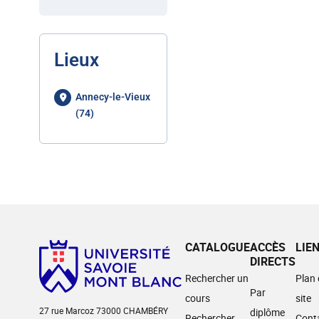
Lieux
Annecy-le-Vieux
(74)
CATALOGUE
ACCÈS
LIE
DIRECTS
Rechercher un
Plan
Par
cours
site
27 rue Marcoz 73000 CHAMBÉRY
diplôme
Rechercher
Cont