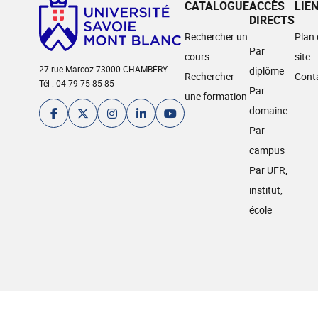
CATALOGUE
ACCÈS
LIE
DIRECTS
Rechercher un
Plan
Par
cours
site
27 rue Marcoz 73000 CHAMBÉRY
diplôme
Rechercher
Cont
Tél : 04 79 75 85 85
Par
une formation
domaine
Par
campus
Par UFR,
institut,
école