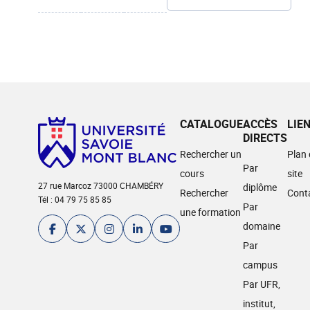
CATALOGUE
ACCÈS
LIE
DIRECTS
Rechercher un
Plan
Par
cours
site
27 rue Marcoz 73000 CHAMBÉRY
diplôme
Rechercher
Cont
Tél : 04 79 75 85 85
Par
une formation
domaine
Par
campus
Par UFR,
institut,