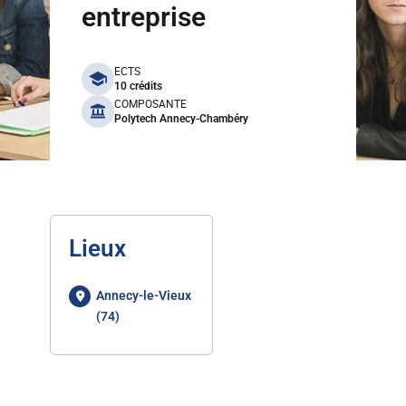
entreprise
benefits
ECTS
10 crédits
COMPOSANTE
Polytech Annecy-Chambéry
Lieux
Annecy-le-Vieux
(74)