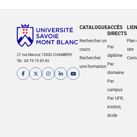
CATALOGUE
ACCÈS
LIE
DIRECTS
Rechercher un
Plan
Par
cours
site
27 rue Marcoz 73000 CHAMBÉRY
diplôme
Rechercher
Cont
Tél : 04 79 75 85 85
Par
une formation
domaine
Par
campus
Par UFR,
institut,
école