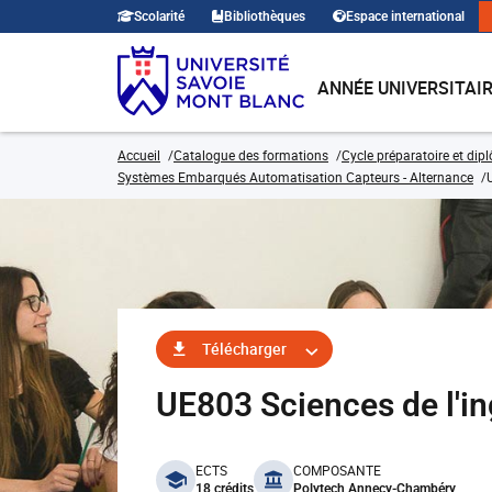
Scolarité
Bibliothèques
Espace international
ANNÉE UNIVERSITAI
Accueil
Catalogue des formations
Cycle préparatoire et dip
Systèmes Embarqués Automatisation Capteurs - Alternance
Télécharger
UE803 Sciences de l'i
benefits
ECTS
COMPOSANTE
18 crédits
Polytech Annecy-Chambéry