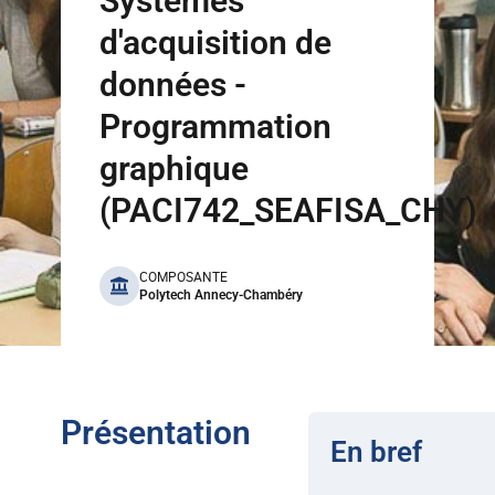
Systèmes
d'acquisition de
données -
Programmation
graphique
(PACI742_SEAFISA_CHY)
benefits
COMPOSANTE
Polytech Annecy-Chambéry
Présentation
En bref