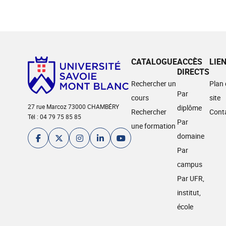
CATALOGUE
ACCÈS
LIE
DIRECTS
Rechercher un
Plan
Par
cours
site
27 rue Marcoz 73000 CHAMBÉRY
diplôme
Rechercher
Cont
Tél : 04 79 75 85 85
Par
une formation
domaine
Par
campus
Par UFR,
institut,
école