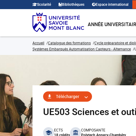
Scolarité
Bibliothèques
Espace international
ANNÉE UNIVERSITAI
Accueil
Catalogue des formations
Cycle préparatoire et dip
Systèmes Embarqués Automatisation Capteurs - Alternance
Télécharger
UE503 Sciences et outi
benefits
ECTS
COMPOSANTE
18 crédits
Polytech Annecy-Chambéry