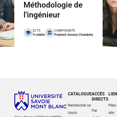
Méthodologie de
l'ingénieur
benefits
ECTS
COMPOSANTE
9 crédits
Polytech Annecy-Chambéry
CATALOGUE
ACCÈS
LIE
DIRECTS
Rechercher un
Plan
Par
cours
site