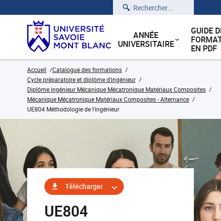
Rechercher
GUIDE D
ANNÉE
FORMAT
UNIVERSITAIRE
EN PDF
Accueil
Catalogue des formations
Cycle préparatoire et diplôme d'ingénieur
Diplôme ingénieur Mécanique Mécatronique Matériaux Composites
Mécanique Mécatronique Matériaux Composites - Alternance
UE804 Méthodologie de l'ingénieur
Télécharger
UE804