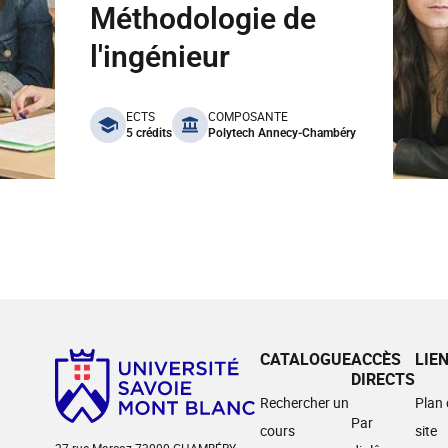
Méthodologie de
l'ingénieur
benefits
ECTS
COMPOSANTE
5 crédits
Polytech Annecy-Chambéry
CATALOGUE
ACCÈS
LIE
DIRECTS
Rechercher un
Plan
Par
cours
site