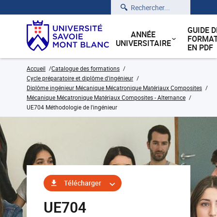
Rechercher
GUIDE D
ANNÉE
FORMAT
UNIVERSITAIRE
EN PDF
Accueil
Catalogue des formations
Cycle préparatoire et diplôme d'ingénieur
Diplôme ingénieur Mécanique Mécatronique Matériaux Composites
Mécanique Mécatronique Matériaux Composites - Alternance
UE704 Méthodologie de l'ingénieur
Télécharger
UE704