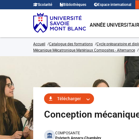
Scolarité
Bibliothèques
Espace international
ANNÉE UNIVERSITAI
Accueil
Catalogue des formations
Cycle préparatoire et dip
Mécanique Mécatronique Matériaux Composites - Alternance
Télécharger
Conception mécaniqu
benefits
COMPOSANTE
Polytech Annecy-Chambéry