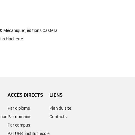
 & Mécanique", éditions Castella
ions Hachette
ACCÈS DIRECTS
LIENS
Par diplôme
Plan du site
tion
Par domaine
Contacts
Par campus
Par UFR, institut, école