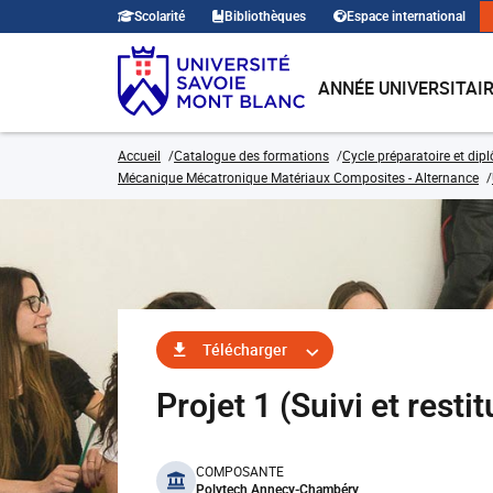
Scolarité
Bibliothèques
Espace international
ANNÉE UNIVERSITAI
Accueil
Catalogue des formations
Cycle préparatoire et dip
Mécanique Mécatronique Matériaux Composites - Alternance
Télécharger
Projet 1 (Suivi et res
benefits
COMPOSANTE
Polytech Annecy-Chambéry