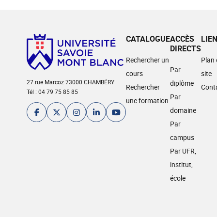
CATALOGUE
ACCÈS
LIE
DIRECTS
Rechercher un
Plan
Par
cours
site
27 rue Marcoz 73000 CHAMBÉRY
diplôme
Rechercher
Cont
Tél : 04 79 75 85 85
Par
une formation
domaine
Par
campus
Par UFR,
institut,
école