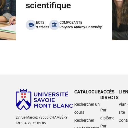
scientifique
benefits
ECTS
COMPOSANTE
9 crédits
Polytech Annecy-Chambéry
CATALOGUE
ACCÈS
LIE
DIRECTS
Rechercher un
Plan
Par
cours
site
27 rue Marcoz 73000 CHAMBÉRY
diplôme
Rechercher
Cont
Tél : 04 79 75 85 85
Par