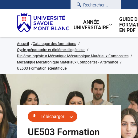
Rechercher
GUIDE D
ANNÉE
FORMAT
UNIVERSITAIRE
EN PDF
Accueil
Catalogue des formations
Cycle préparatoire et diplôme d'ingénieur
Diplôme ingénieur Mécanique Mécatronique Matériaux Composites
Mécanique Mécatronique Matériaux Composites - Alternance
UE503 Formation scientifique
Télécharger
UE503 Formation