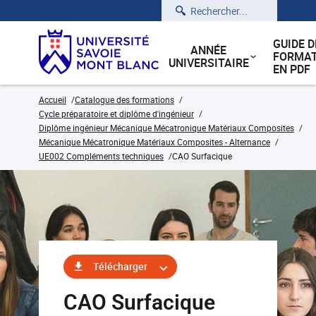
Rechercher
GUIDE D
ANNÉE
FORMAT
UNIVERSITAIRE
EN PDF
Accueil
Catalogue des formations
Cycle préparatoire et diplôme d'ingénieur
Diplôme ingénieur Mécanique Mécatronique Matériaux Composites
Mécanique Mécatronique Matériaux Composites - Alternance
UE002 Compléments techniques
CAO Surfacique
Télécharger
CAO Surfacique