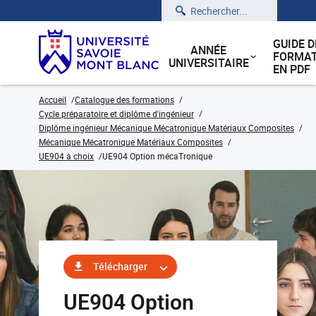
Rechercher
GUIDE D
ANNÉE
FORMAT
UNIVERSITAIRE
EN PDF
Accueil
Catalogue des formations
Cycle préparatoire et diplôme d'ingénieur
Diplôme ingénieur Mécanique Mécatronique Matériaux Composites
Mécanique Mécatronique Matériaux Composites
UE904 à choix
UE904 Option mécaTronique
Télécharger
UE904 Option