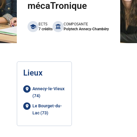
mécaTronique
benefits
ECTS
COMPOSANTE
7 crédits
Polytech Annecy-Chambéry
Lieux
Annecy-le-Vieux
(74)
Le Bourget-du-
Lac (73)