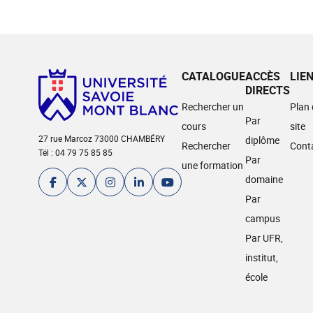
CATALOGUE
ACCÈS
LIE
DIRECTS
Rechercher un
Plan
Par
cours
site
27 rue Marcoz 73000 CHAMBÉRY
diplôme
Rechercher
Cont
Tél : 04 79 75 85 85
Par
une formation
domaine
Par
campus
Par UFR,
institut,
école