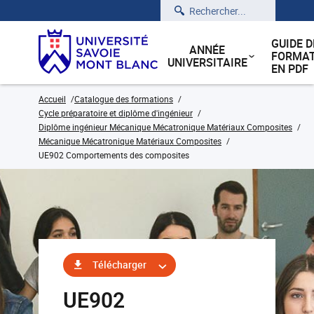
Rechercher
GUIDE D
ANNÉE
FORMAT
UNIVERSITAIRE
EN PDF
Accueil
Catalogue des formations
Cycle préparatoire et diplôme d'ingénieur
Diplôme ingénieur Mécanique Mécatronique Matériaux Composites
Mécanique Mécatronique Matériaux Composites
UE902 Comportements des composites
Télécharger
UE902