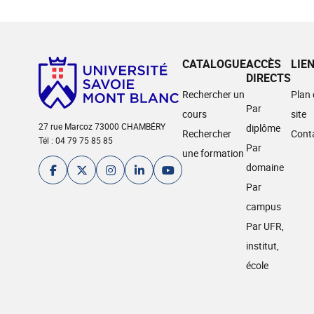
CATALOGUE
ACCÈS
LIE
DIRECTS
Rechercher un
Plan
Par
cours
site
27 rue Marcoz 73000 CHAMBÉRY
diplôme
Rechercher
Cont
Tél : 04 79 75 85 85
Par
une formation
domaine
Par
campus
Par UFR,
institut,
école